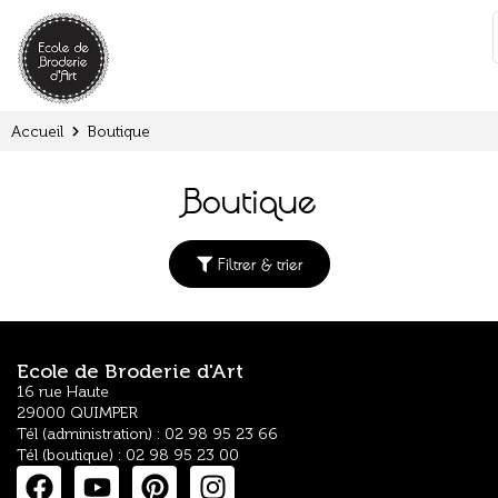
Panneau de gestion des cookies
:
Accueil
Boutique
Boutique
Filtrer & trier
Ecole de Broderie d'Art
16 rue Haute
29000 QUIMPER
Tél (administration) : 02 98 95 23 66
Tél (boutique) : 02 98 95 23 00