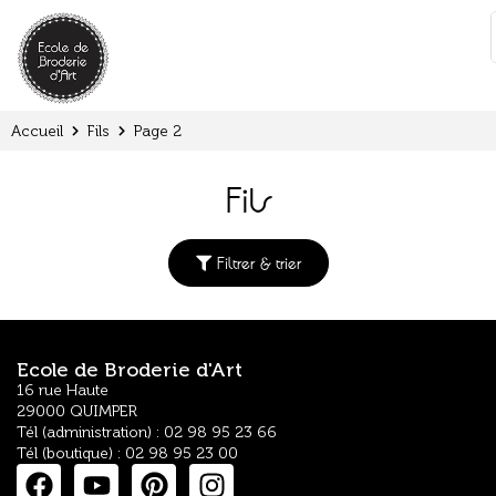
Panneau de gestion des cookies
:
Accueil
Fils
Page 2
Fils
Filtrer & trier
Ecole de Broderie d'Art
16 rue Haute
29000 QUIMPER
Tél (administration) : 02 98 95 23 66
Tél (boutique) : 02 98 95 23 00