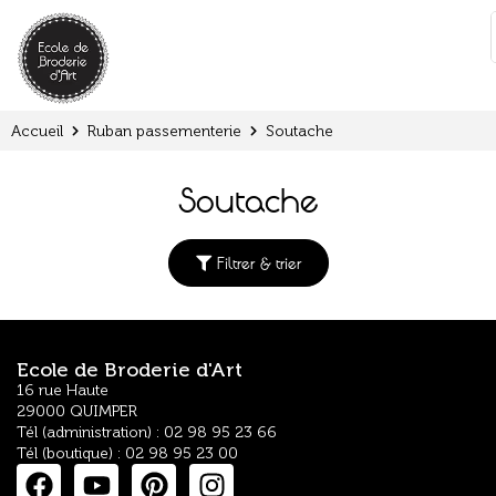
Panneau de gestion des cookies
:
Accueil
Ruban passementerie
Soutache
Soutache
Filtrer & trier
Ecole de Broderie d'Art
16 rue Haute
29000 QUIMPER
Tél (administration) : 02 98 95 23 66
Tél (boutique) : 02 98 95 23 00