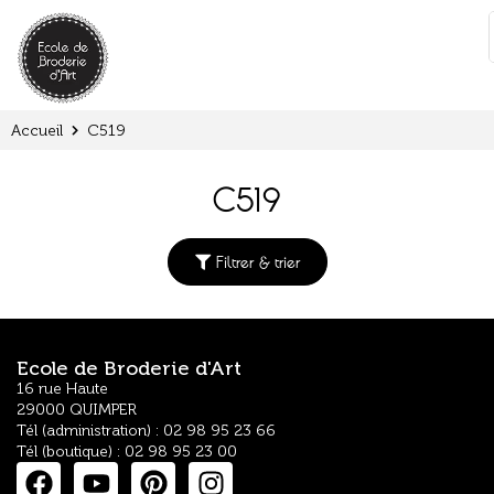
Panneau de gestion des cookies
:
Accueil
C519
C519
Filtrer & trier
Ecole de Broderie d'Art
16 rue Haute
29000 QUIMPER
Tél (administration) : 02 98 95 23 66
Tél (boutique) : 02 98 95 23 00