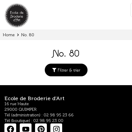
Cookies management panel
:
Home
No. 80
No. 80
Filtrer & trier
Ecole de Broderie d'Art
16 rue Haute
29000 QUIMPER
Tél (administration) : 02 98 95 23 66
Tél (boutique) : 02 98 95 23 00