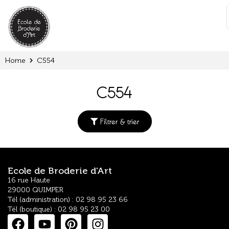
Cookies management panel
:
Home
C554
C554
Filtrer & trier
Ecole de Broderie d'Art
16 rue Haute
29000 QUIMPER
Tél (administration) : 02 98 95 23 66
Tél (boutique) : 02 98 95 23 00