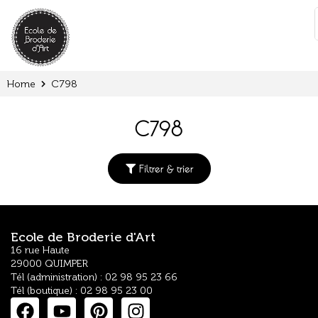
Cookies management panel
:
Home
C798
C798
Filtrer & trier
Ecole de Broderie d'Art
16 rue Haute
29000 QUIMPER
Tél (administration) : 02 98 95 23 66
Tél (boutique) : 02 98 95 23 00