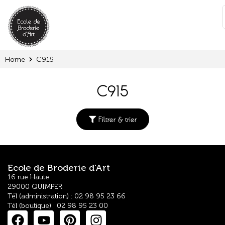
Cookies management panel
:
Home
C915
C915
Filtrer & trier
Ecole de Broderie d'Art
16 rue Haute
29000 QUIMPER
Tél (administration) : 02 98 95 23 66
Tél (boutique) : 02 98 95 23 00