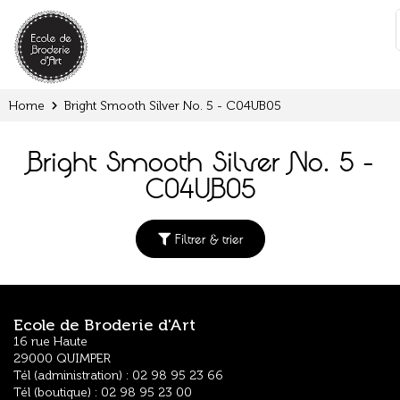
Cookies management panel
:
Home
Bright Smooth Silver No. 5 - C04UB05
Bright Smooth Silver No. 5 -
C04UB05
Filtrer & trier
Ecole de Broderie d'Art
16 rue Haute
29000 QUIMPER
Tél (administration) : 02 98 95 23 66
Tél (boutique) : 02 98 95 23 00