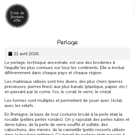
Panneau de gestion des cookies
:
Perlage
21 avril 2026
Le perlage, technique ancestrale, est une des broderies à
l’aiguille les plus connues sur tous les continents. Elle a évolué
différemment dans chaque pays et chaque région.
Les matériaux utilisés sont très divers, des plus chers (pierres
précieuses, pierres fines) aux plus banals (plastique, papier, etc.)
en passant par la corne, l’os, le corail, le verre, le cristal.
Les formes sont multiples et permettent de jouer avec l’éclat,
avec les reliefs…
En Bretagne, la base de tout costume brodé à la perle était la
rocaille (petites perles rondes). On y rajoutait des perles tubes et
demi-tubes, de la perle de verre soufflé et sulfaté, des
cabochons, des miroirs, de la cannetille (petits ressorts utilisés
dans la broderie militaire). Ce travail de perlage était associé à