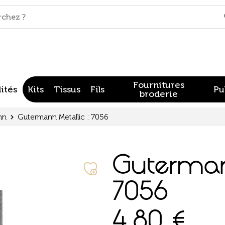
Fournitures
ités
Kits
Tissus
Fils
Pu
broderie
nn
Gutermann Metallic : 7056
Guterman
7056
4,80
€