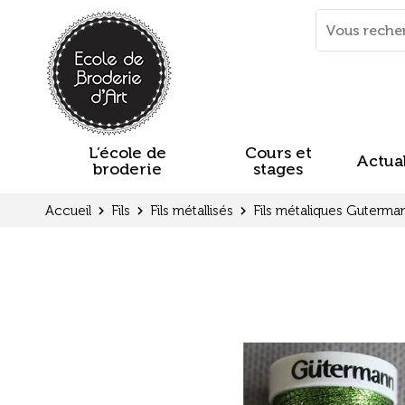
Panneau de gestion des cookies
Mots
clés
:
L’école de
Cours et
Actual
broderie
stages
Accueil
Fils
Fils métallisés
Fils métaliques Guterma