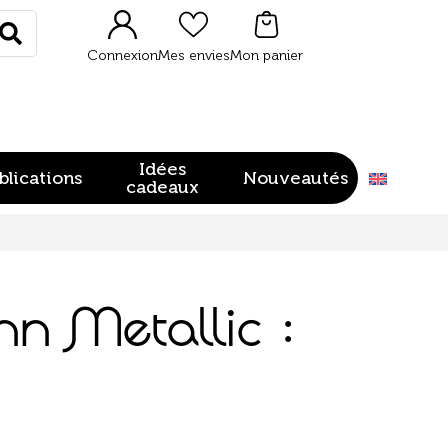
Rechercher
Connexion
Mes envies
Mon panier
Idées
blications
Nouveautés
cadeaux
n Metallic :