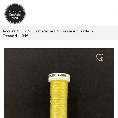
Panneau de gestion des cookies
:
Accueil
Fils
Fils métallisés
Tressé 4 à l'unité
Tressé 4 – 046