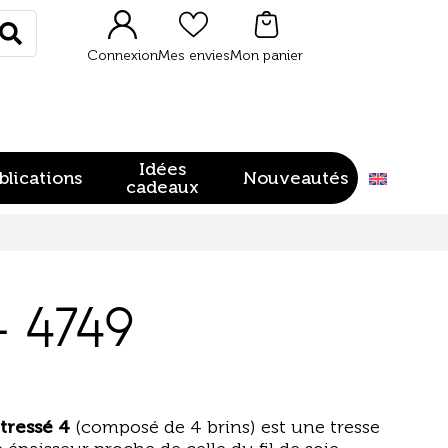
Rechercher
Connexion
Mes envies
Mon panier
Idées
blications
Nouveautés
cadeaux
– 4749
 tressé 4
(composé de 4 brins) est une tresse