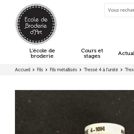
Panneau de gestion des cookies
Mots
clés
:
L’école de
Cours et
Actual
broderie
stages
Accueil
Fils
Fils métallisés
Tressé 4 à l'unité
Tres