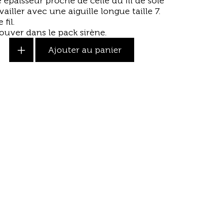
 épaisseur proche de celle du fil de soie
availler avec une
aiguille longue
taille 7.
fil.
rouver dans le
pack sirène
.
+
Ajouter au panier