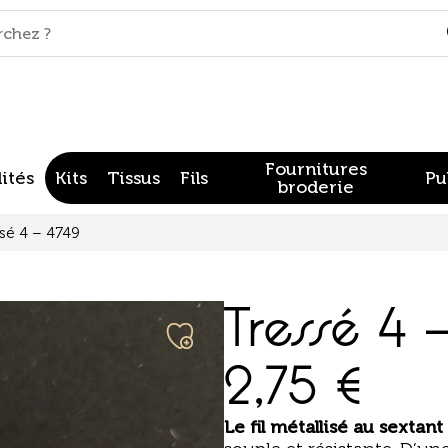
Fournitures
ités
Kits
Tissus
Fils
Pu
broderie
sé 4 – 4749
Tressé 4 
2,75
€
Le fil
métallisé au sextant