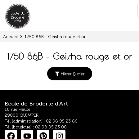
Panneau de gestion des cookies
:
Accueil
1750 86B - Geisha rouge et or
1750 86B - Geisha rouge et or
Filtrer & trier
Ecole de Broderie d'Art
16 rue Haute
29000 QUIMPER
Tél (administration) : 02 98 95 23 66
Tél (boutique) : 02 98 95 23 00