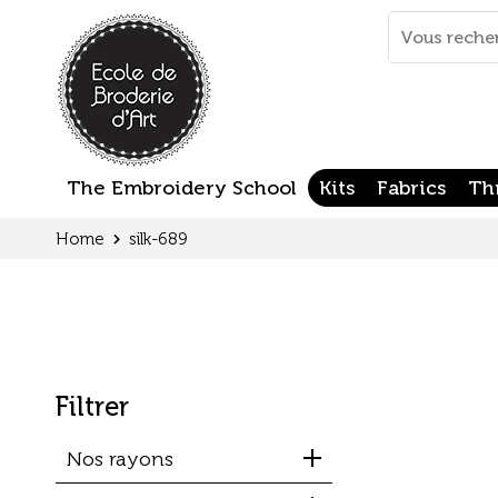
Cookies management panel
Mots
clés
:
The Embroidery School
Kits
Fabrics
Th
Home
silk-689
Filtrer
Nos rayons