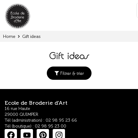
Cookies management panel
:
Home
Gift ideas
Gift ideas
Filtrer & trier
Ecole de Broderie d'Art
16 rue Haute
29000 QUIMPER
Tél (administration) : 02 98 95 23 66
Tél (boutique) : 02 98 95 23 00