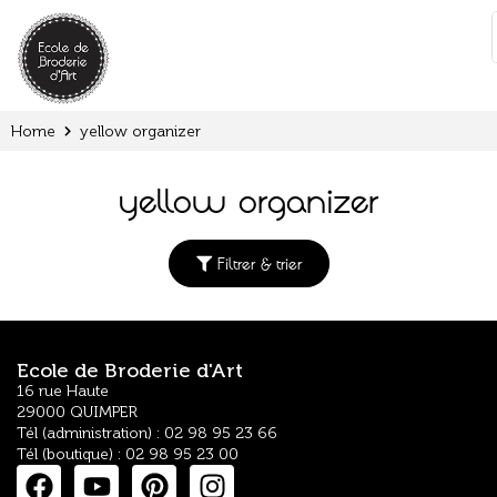
Cookies management panel
:
Home
yellow organizer
yellow organizer
Filtrer & trier
Ecole de Broderie d'Art
16 rue Haute
29000 QUIMPER
Tél (administration) : 02 98 95 23 66
Tél (boutique) : 02 98 95 23 00