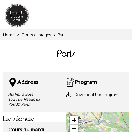
Cookies management panel
:
Home
Cours et stages
Paris
Paris
Address
Program
Au Ver à Soie
Download the program
102 rue Réaumur
75002 Paris
Les séances
+
−
Cours du mardi