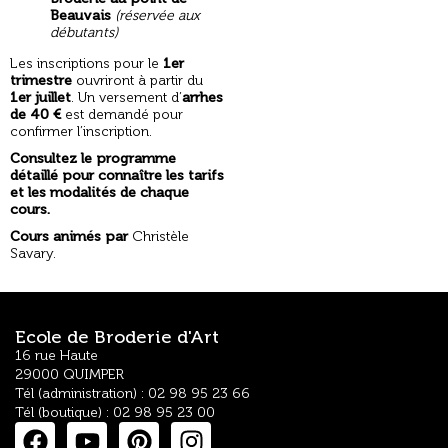
Beauvais
(réservée aux
débutants)
Les inscriptions pour le
1er
trimestre
ouvriront à partir du
1er juillet
. Un versement d’
arrhes
de 40 €
est demandé pour
confirmer l’inscription.
Consultez le programme
détaillé pour connaître les tarifs
et les modalités de chaque
cours.
Cours animés par
Christèle
Savary
.
Ecole de Broderie d'Art
16 rue Haute
29000 QUIMPER
Tél (administration) : 02 98 95 23 66
Tél (boutique) : 02 98 95 23 00