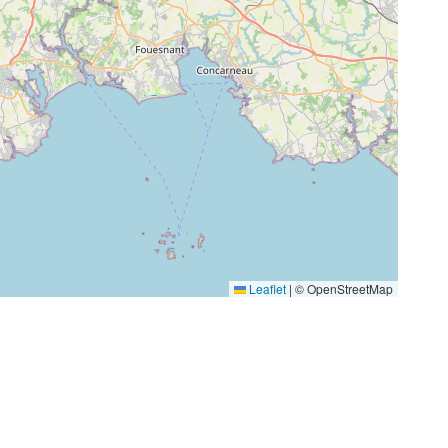
Leaflet
|
© OpenStreetMap