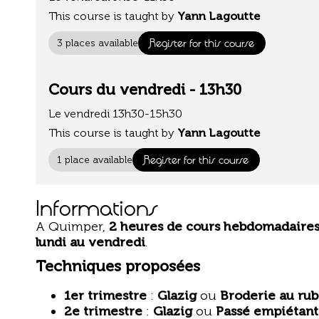
This course is taught by
Yann Lagoutte
Register for this course
3 places available
Cours du vendredi - 13h30
Le vendredi 13h30-15h30
This course is taught by
Yann Lagoutte
Register for this course
1 place available
Informations
A Quimper,
2 heures de cours hebdomadaire
lundi au vendredi
.
Techniques proposées
1er trimestre
:
Glazig
ou
Broderie au ru
2e trimestre
:
Glazig
ou
Passé empiétant