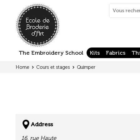
Cookies management panel
Mots
clés
:
The Embroidery School
Kits
Fabrics
Th
Home
Cours et stages
Quimper
Address
16, rue Haute