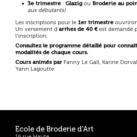
3e trimestre
:
Glazig
ou
Broderie au poi
aux débutants)
Les inscriptions pour le
1er trimestre
ouvriron
Un versement d’
arrhes de 40 €
est demandé p
l’inscription.
Consultez le programme détaillé pour connaître
modalités de chaque cours.
Cours animés par
Fanny Le Gall, Karine Dorva
Yann Lagoutte
.
Ecole de Broderie d'Art
16 rue Haute