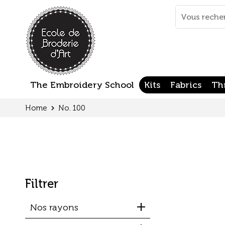
Cookies management panel
Mots
clés
:
The Embroidery School
Kits
Fabrics
Th
Home
No. 100
Filtrer
Nos rayons