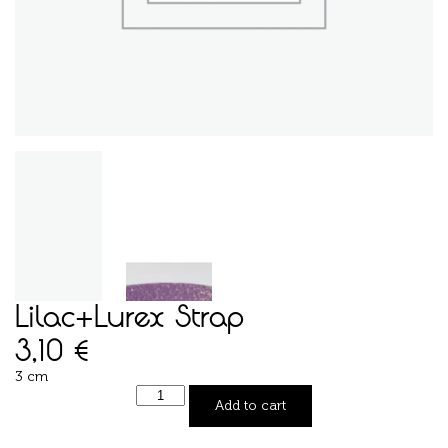
Lilac+Lurex Strap
3,10
€
3 cm
Add to cart