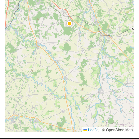
Leaflet
|
© OpenStreetMap