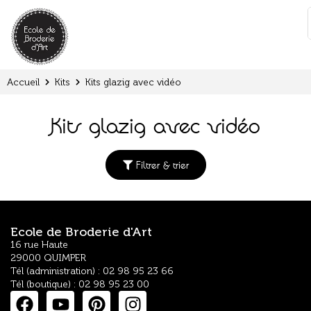
Panneau de gestion des cookies
:
Accueil
Kits
Kits glazig avec vidéo
Kits glazig avec vidéo
Filtrer & trier
Ecole de Broderie d'Art
16 rue Haute
29000 QUIMPER
Tél (administration) : 02 98 95 23 66
Tél (boutique) : 02 98 95 23 00