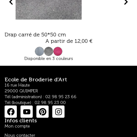
Drap carré de 50*50 cm
Tissu Pailleté R
A partir de
12,00
€
Disponible en 3 couleurs
Ecole de Broderie d'Art
16 rue Haute
29000 QUIMPER
Tél (administration) : 02 98 95 23 66
Tél (boutique) : 02 98 95 23 00
Infos clients
Mon compte
Nous contacter