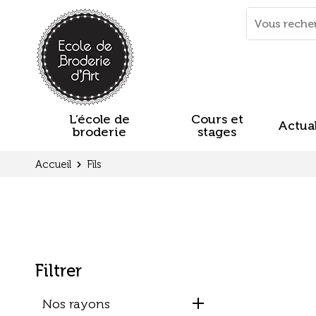
Panneau de gestion des cookies
Mots
clés
:
L’école de
Cours et
Actual
broderie
stages
Accueil
Fils
Filtrer
Nos rayons