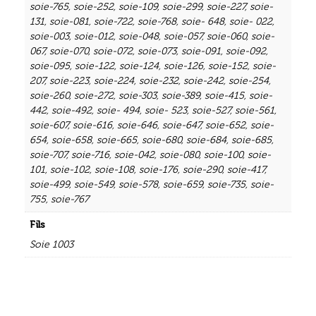
soie-765
,
soie-252
,
soie-109
,
soie-299
,
soie-227
,
soie-
131
,
soie-081
,
soie-722
,
soie-768
,
soie- 648
,
soie- 022
,
soie-003
,
soie-012
,
soie-048
,
soie-057
,
soie-060
,
soie-
067
,
soie-070
,
soie-072
,
soie-073
,
soie-091
,
soie-092
,
soie-095
,
soie-122
,
soie-124
,
soie-126
,
soie-152
,
soie-
207
,
soie-223
,
soie-224
,
soie-232
,
soie-242
,
soie-254
,
soie-260
,
soie-272
,
soie-303
,
soie-389
,
soie-415
,
soie-
442
,
soie-492
,
soie- 494
,
soie- 523
,
soie-527
,
soie-561
,
soie-607
,
soie-616
,
soie-646
,
soie-647
,
soie-652
,
soie-
654
,
soie-658
,
soie-665
,
soie-680
,
soie-684
,
soie-685
,
soie-707
,
soie-716
,
soie-042
,
soie-080
,
soie-100
,
soie-
101
,
soie-102
,
soie-108
,
soie-176
,
soie-290
,
soie-417
,
soie-499
,
soie-549
,
soie-578
,
soie-659
,
soie-735
,
soie-
755
,
soie-767
Fils
Soie 1003