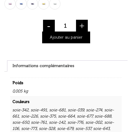
-
+
Ajouter au panier
Informations complémentaires
Poids
0,005 kg
Couleurs
soie-342
,
soie-491
,
soie-681
,
soie-039
,
soie-274
,
soie-
661
,
soie-226
,
soie-375
,
soie-664
,
soie-677
,
soie-688
,
soie-650
,
soie-761
,
soie-142
,
soie-776
,
soie-002
,
soie-
106
,
soie-773
,
soie-328
,
soie-679
,
soie-537
,
soie-643
,