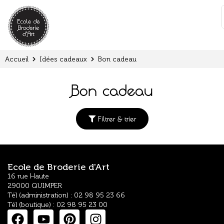
Panneau de gestion des cookies
:
Accueil
Idées cadeaux
Bon cadeau
Bon cadeau
Filtrer & trier
Ecole de Broderie d'Art
16 rue Haute
29000 QUIMPER
Tél (administration) : 02 98 95 23 66
Tél (boutique) : 02 98 95 23 00