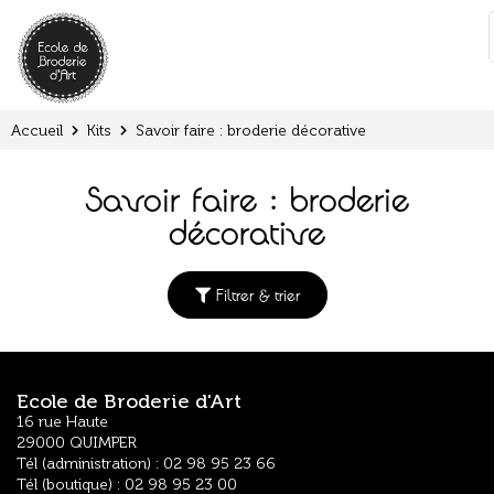
Panneau de gestion des cookies
:
Accueil
Kits
Savoir faire : broderie décorative
Savoir faire : broderie
décorative
Filtrer & trier
Ecole de Broderie d'Art
16 rue Haute
29000 QUIMPER
Tél (administration) : 02 98 95 23 66
Tél (boutique) : 02 98 95 23 00