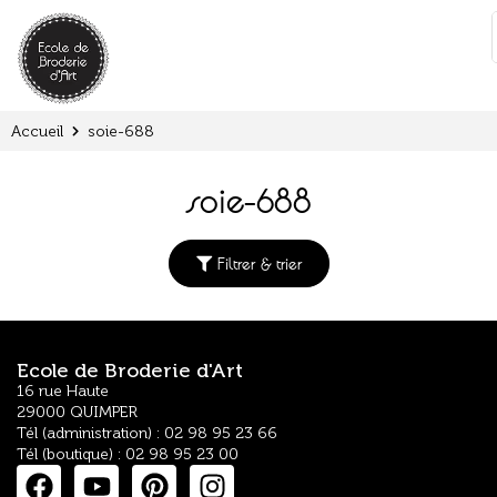
Panneau de gestion des cookies
:
Accueil
soie-688
soie-688
Filtrer & trier
Ecole de Broderie d'Art
16 rue Haute
29000 QUIMPER
Tél (administration) : 02 98 95 23 66
Tél (boutique) : 02 98 95 23 00