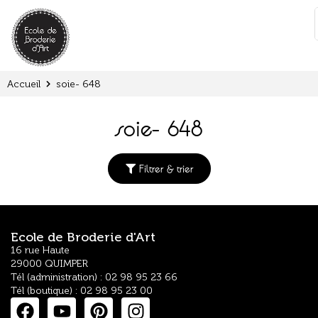
Panneau de gestion des cookies
:
Accueil
soie- 648
soie- 648
Filtrer & trier
Ecole de Broderie d'Art
16 rue Haute
29000 QUIMPER
Tél (administration) : 02 98 95 23 66
Tél (boutique) : 02 98 95 23 00