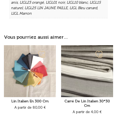
anis
,
LIGL23 orangé
,
LIGL01 noir
,
LIGL10 blanc
,
LIGL15
naturel
,
LIGL25 LIN JAUNE PAILLE
,
LIGL Bleu canard
,
LIGL Marron
Vous pourriez aussi aimer…
Ajouter
Ajouter
à
à
ma
ma
liste
liste
Lin Italien En 300 Cm
Carré De Lin Italien 30*30
Cm
A partir de
80,00
€
A partir de
4,00
€