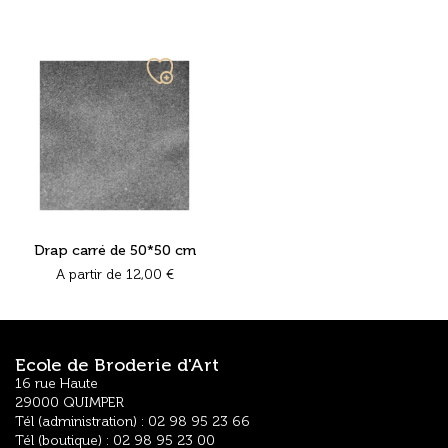
Ajouter
à
ma
liste
Drap carré de 50*50 cm
A partir de
12,00
€
Ecole de Broderie d'Art
16 rue Haute
29000 QUIMPER
Tél (administration) : 02 98 95 23 66
Tél (boutique) : 02 98 95 23 00