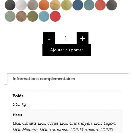
-
+
Ajouter au panier
Informations complémentaires
Poids
0,05 kg
tissu
LIGL Canard
,
LIGL corail
,
LIGL Gris moyen
,
LIGL Lagon
,
LIGL Militaire
,
LIGL Turquoise
,
LIGL Vermillon
,
LIGL32