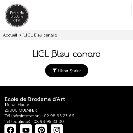
Panneau de gestion des cookies
:
Accueil
LIGL Bleu canard
LIGL Bleu canard
Filtrer & trier
Ecole de Broderie d'Art
16 rue Haute
29000 QUIMPER
Tél (administration) : 02 98 95 23 66
Tél (boutique) : 02 98 95 23 00