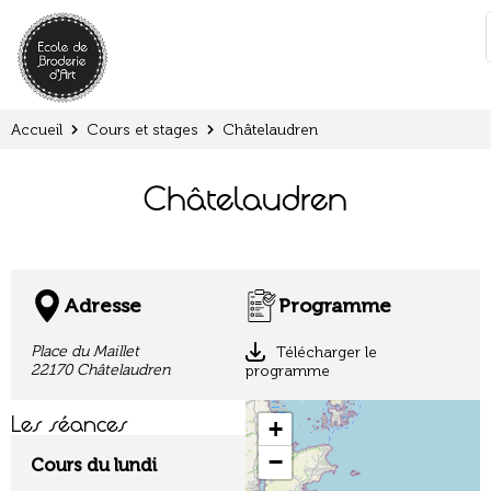
Panneau de gestion des cookies
:
Accueil
Cours et stages
Châtelaudren
Châtelaudren
Adresse
Programme
Place du Maillet
Télécharger le
22170 Châtelaudren
programme
Les séances
+
−
Cours du lundi