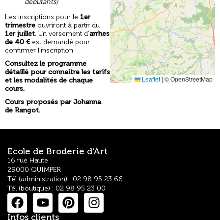
débutants)
Les inscriptions pour le
1er
trimestre
ouvriront à partir du
1er juillet
. Un versement d’
arrhes
de 40 €
est demandé pour
confirmer l’inscription.
Consultez le programme
détaillé pour connaître les tarifs
Leaflet
|
© OpenStreetMap
et les modalités de chaque
cours.
Cours proposés par Johanna
de Rangot.
Ecole de Broderie d'Art
16 rue Haute
29000 QUIMPER
Tél (administration) : 02 98 95 23 66
Tél (boutique) : 02 98 95 23 00
Infos clients