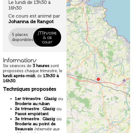
Le lundi de 13h30 à
16h30
Ce cours est animé par
Johanna de Rangot
M'inscrire
5 places
à ce
disponibles
cours
Informations
Six séances de
3 heures
sont
proposées chaque trimestre, le
lundi après-midi
, de
13h30 à
16h30
.
Techniques proposées
1er trimestre
:
Glazig
ou
Broderie au ruban
2e trimestre
:
Glazig
ou
Passé empiétant
3e trimestre
:
Glazig
ou
Broderie au point de
Beauvais
(réservée aux