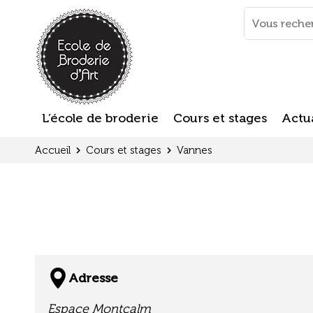
Panneau de gestion des cookies
Mots
clés
:
L’école de broderie
Cours et stages
Actua
Accueil
Cours et stages
Vannes
Adresse
Espace Montcalm