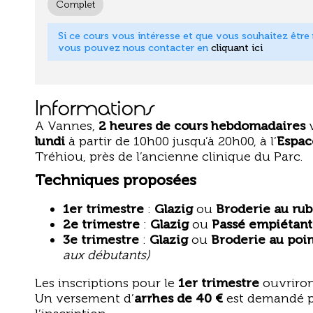
Complet
Si ce cours vous intéresse et que vous souhaitez être m
vous pouvez nous contacter en
cliquant ici
Informations
A Vannes,
2 heures de cours hebdomadaires
lundi
à partir de 10h00 jusqu’à 20h00, à l’
Espac
Tréhiou, près de l’ancienne clinique du Parc.
Techniques proposées
1er trimestre
:
Glazig
ou
Broderie au ru
2e trimestre
:
Glazig
ou
Passé empiétant
3e trimestre
:
Glazig
ou
Broderie au poi
aux débutants)
Les inscriptions pour le
1er trimestre
ouvriron
Un versement d’
arrhes de 40 €
est demandé p