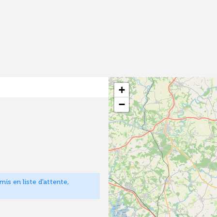
+
−
is en liste d'attente,