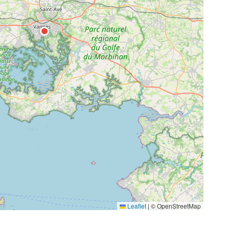
Leaflet
|
© OpenStreetMap