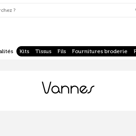
lités
Kits
Tissus
Fils
Fournitures broderie
Vannes