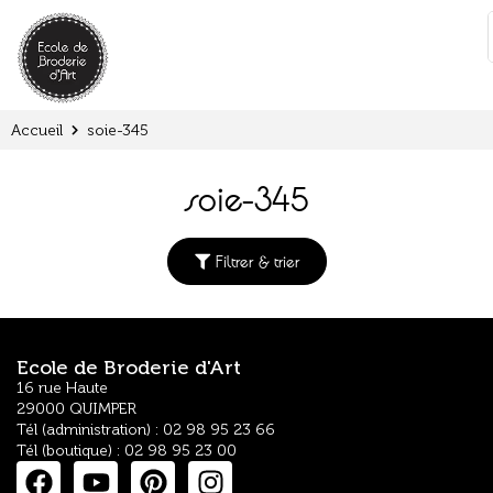
Panneau de gestion des cookies
:
Accueil
soie-345
soie-345
Filtrer & trier
Ecole de Broderie d'Art
16 rue Haute
29000 QUIMPER
Tél (administration) : 02 98 95 23 66
Tél (boutique) : 02 98 95 23 00