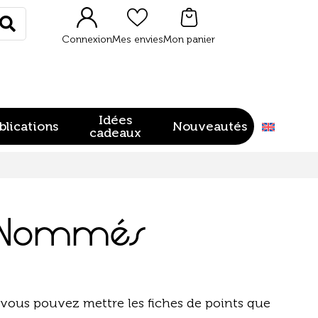
Rechercher
Connexion
Mes envies
Mon panier
Idées
blications
Nouveautés
cadeaux
s Nommés
l vous pouvez mettre les fiches de points que