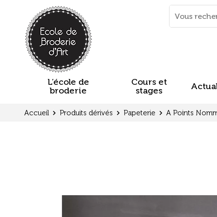
Panneau de gestion des cookies
Mots
clés
:
L’école de
Cours et
Actual
broderie
stages
Accueil
Produits dérivés
Papeterie
A Points Nom