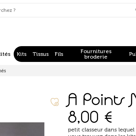
Fournitures
ités
Kits
Tissus
Fils
Pu
broderie
més
A Point
8,00
€
petit classeur dans leque