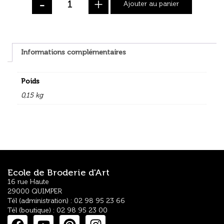
-
+
Ajouter au panier
Informations complémentaires
Poids
0,15 kg
Ecole de Broderie d'Art
16 rue Haute
29000 QUIMPER
Tél (administration) : 02 98 95 23 66
Tél (boutique) : 02 98 95 23 00