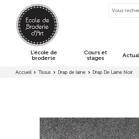
Panneau de gestion des cookies
Mots
clés
:
L’école de
Cours et
Actual
broderie
stages
Accueil
Tissus
Drap de laine
Drap De Laine Noir