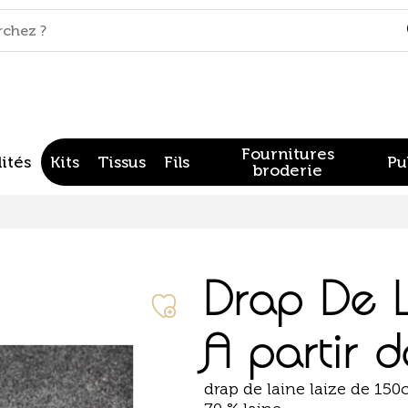
Fournitures
ités
Kits
Tissus
Fils
Pu
broderie
Drap De L
A partir 
drap de laine laize de 150