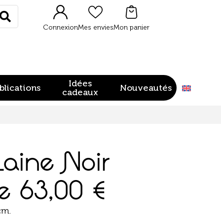
Rechercher
Connexion
Mes envies
Mon panier
Idées
blications
Nouveautés
cadeaux
aine Noir
de
63,00
€
cm.