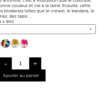
e antimite, c’est à Aubusson que le coloriste,
donne couleur et vie à la laine. Ensuite, cette
s broderies telles que le crewel, le bandera, le
ries; des tapis….
s x 8m)
-
+
Ajouter au panier