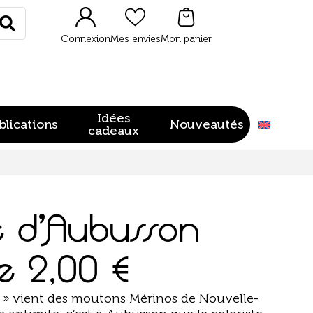
Rechercher
Connexion
Mes envies
Mon panier
Idées
blications
Nouveautés
cadeaux
e d’Aubusson
de
2,00
€
n » vient des moutons Mérinos de Nouvelle-