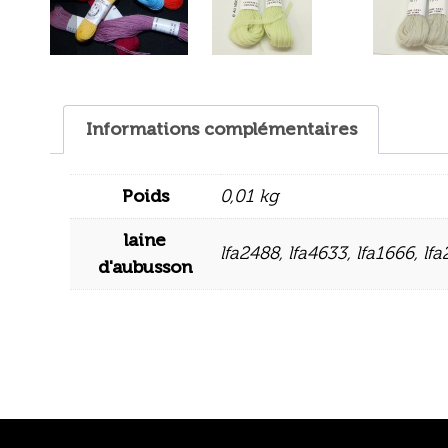
Informations complémentaires
Poids
0,01 kg
laine
lfa2488
,
lfa4633
,
lfa1666
,
lfa
d'aubusson