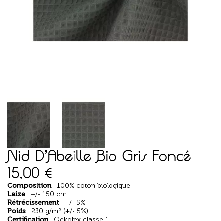
Nid D’Abeille Bio Gris Foncé
15,00
€
Composition
: 100% coton biologique
Laize
: +/- 150 cm
Rétrécissement
: +/- 5%
Poids
: 230 g/m² (+/- 5%)
Certification
: Oekotex classe 1