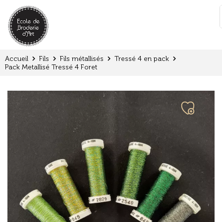
Panneau de gestion des cookies
:
Accueil
Fils
Fils métallisés
Tressé 4 en pack
Pack Metallisé Tressé 4 Foret