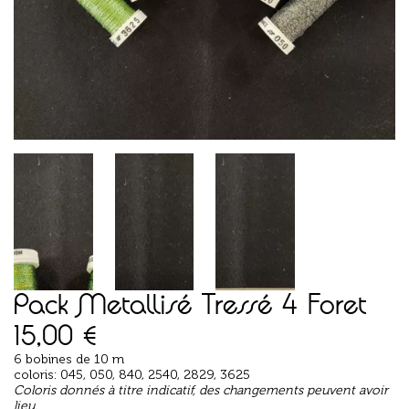
Pack Metallisé Tressé 4 Foret
15,00
€
6 bobines de 10 m
coloris: 045, 050, 840,
2540
, 2829, 3625
Coloris donnés à titre indicatif, des changements peuvent avoir
lieu.