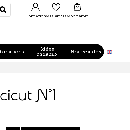
Rechercher
Connexion
Mes envies
Mon panier
Idées
blications
Nouveautés
cadeaux
cicut N°1