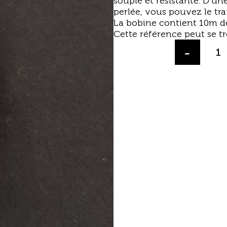
souple et résistante. D’une
perlée, vous pouvez le tr
La bobine contient 10m de 
Cette référence peut se t
-