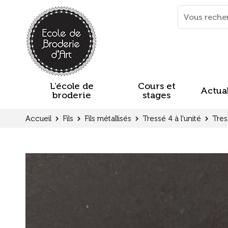
Panneau de gestion des cookies
Mots
clés
:
L’école de
Cours et
Actual
broderie
stages
Accueil
Fils
Fils métallisés
Tressé 4 à l'unité
Tres