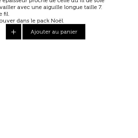
 épaisseur proche de celle du fil de soie
availler avec une
aiguille longue
taille 7.
fil.
rouver dans le
pack Noël
.
+
Ajouter au panier