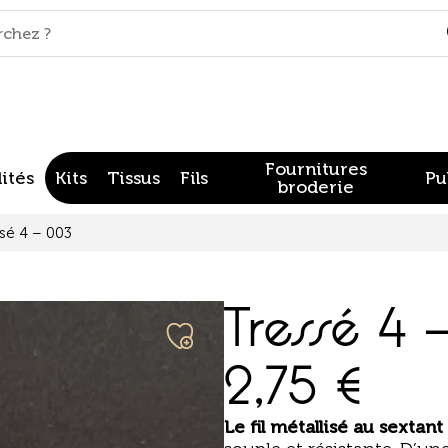
Fournitures
ités
Kits
Tissus
Fils
Pu
broderie
sé 4 – 003
Tressé 4 
2,75
€
Le fil
métallisé au sextant