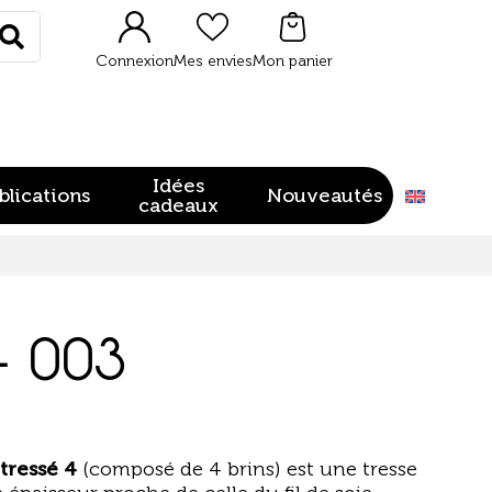
Rechercher
Connexion
Mes envies
Mon panier
Idées
blications
Nouveautés
cadeaux
– 003
 tressé 4
(composé de 4 brins) est une tresse