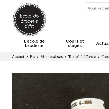
Panneau de gestion des cookies
Mots
clés
:
L’école de
Cours et
Actual
broderie
stages
Accueil
Fils
Fils métallisés
Tressé 4 à l'unité
Tres