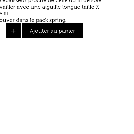
 épaisseur proche de celle du fil de soie
availler avec une
aiguille longue
taille 7.
fil.
rouver dans le
pack spring
.
+
Ajouter au panier