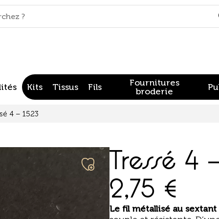
Fournitures
ités
Kits
Tissus
Fils
Pu
broderie
sé 4 – 1523
Tressé 4 
2,75
€
Le fil
métallisé au sextant