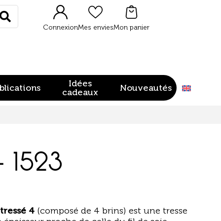
Rechercher
Connexion
Mes envies
Mon panier
Idées
blications
Nouveautés
cadeaux
– 1523
 tressé 4
(composé de 4 brins) est une tresse