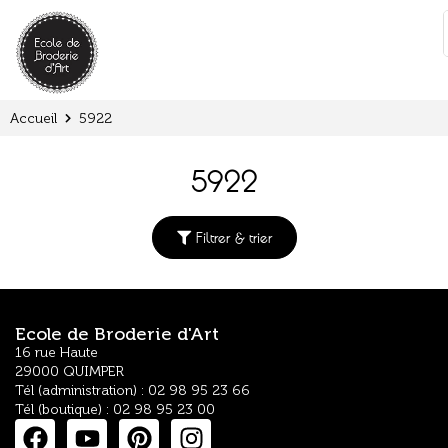
Panneau de gestion des cookies
:
Accueil
5922
5922
Filtrer & trier
Ecole de Broderie d'Art
16 rue Haute
29000 QUIMPER
Tél (administration) : 02 98 95 23 66
Tél (boutique) : 02 98 95 23 00