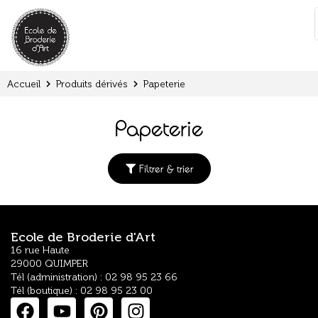
Panneau de gestion des cookies
:
Accueil
Produits dérivés
Papeterie
Papeterie
Filtrer & trier
Ecole de Broderie d'Art
16 rue Haute
29000 QUIMPER
Tél (administration) : 02 98 95 23 66
Tél (boutique) : 02 98 95 23 00