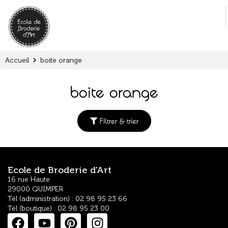
Panneau de gestion des cookies
:
Accueil
boite orange
boite orange
Filtrer & trier
Ecole de Broderie d'Art
16 rue Haute
29000 QUIMPER
Tél (administration) : 02 98 95 23 66
Tél (boutique) : 02 98 95 23 00