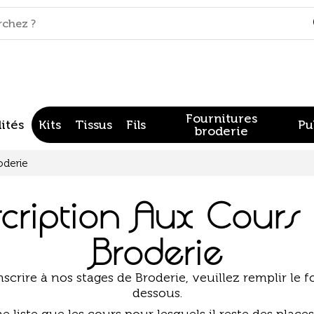
Fournitures
ités
Kits
Tissus
Fils
Pu
broderie
oderie
scription Aux Cours
Broderie
scrire à nos stages de Broderie, veuillez remplir le f
dessous.