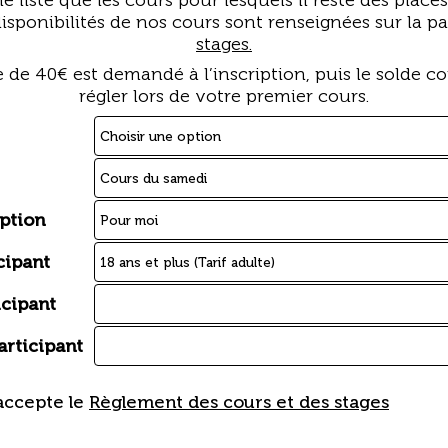
e liste que les cours pour lesquels il reste des places
disponibilités de nos cours sont renseignées sur la p
stages.
de 40€ est demandé à l’inscription, puis le solde co
régler lors de votre premier cours.
iption
cipant
cipant
rticipant
j'accepte le
Règlement des cours et des stages