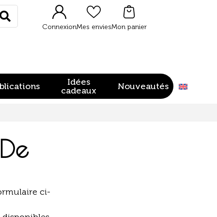
Rechercher
Connexion
Mes envies
Mon panier
Idées
blications
Nouveautés
cadeaux
 De
ormulaire ci-